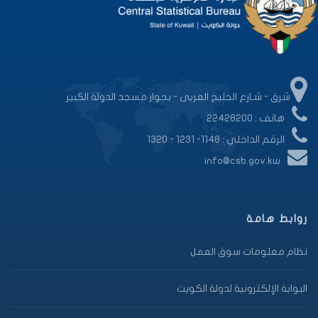
شرق - شـارع الخليج العربى - بجوار مسجد الدولة الكبير
هاتف : 22428200
الرقم الداخلي : 1148- 1231 - 1320
info@csb.gov.kw
روابط هامة
نظام معلومات سوق العمل
البوابة الإلكترونية لدولة الكويت