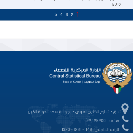
2016
1
5
4
3
2
شرق - شـارع الخليج العربى - بجوار مسجد الدولة الكبير
هاتف : 22428200
الرقم الداخلي : 1148- 1231 - 1320