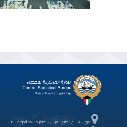
شرق - شـارع الخليج العربى - بجوار مسجد الدولة الكبير