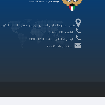
شرق - شـارع الخليج العربى - بجوار مسجد الدولة الكبير
هاتف : 22428200
الرقم الداخلي : 1148- 1231 - 1320
info@csb.gov.kw