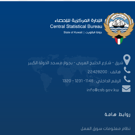
شرق - شـارع الخليج العربى - بجوار مسجد الدولة الكبير
هاتف : 22428200
الرقم الداخلي : 1148- 1231 - 1320
info@csb.gov.kw
روابط هامة
نظام معلومات سوق العمل