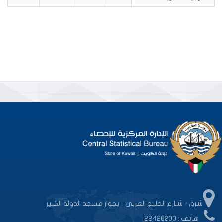
شرق - شـارع الخليج العربى - بجوار مسجد الدولة الكبير
هاتف : 22428200