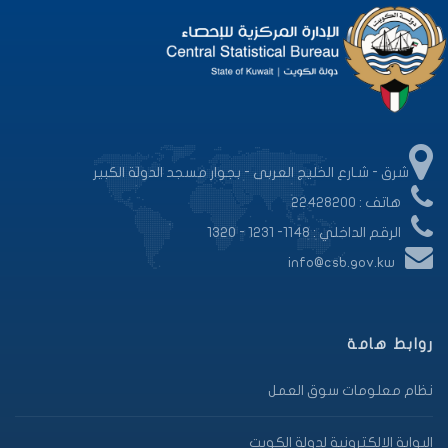
شرق - شـارع الخليج العربى - بجوار مسجد الدولة الكبير
هاتف : 22428200
الرقم الداخلي : 1148- 1231 - 1320
info@csb.gov.kw
روابط هامة
نظام معلومات سوق العمل
البوابة الإلكترونية لدولة الكويت