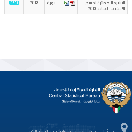
النشرة الاحصائية لمسح
سنوية
2013
2581
الاستثمار المباشر2013
شرق - شـارع الخليج العربى - بجوار مسجد الدولة الكبير