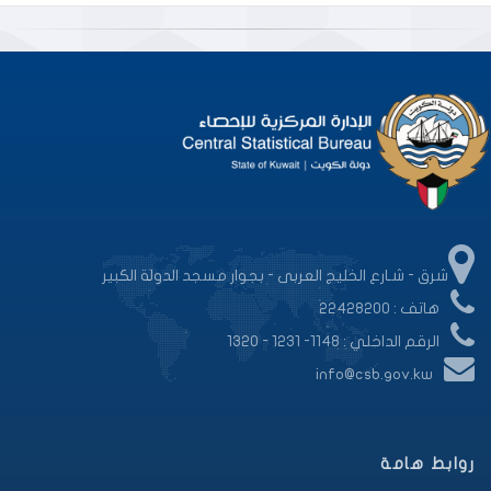
شرق - شـارع الخليج العربى - بجوار مسجد الدولة الكبير
هاتف : 22428200
الرقم الداخلي : 1148- 1231 - 1320
info@csb.gov.kw
روابط هامة