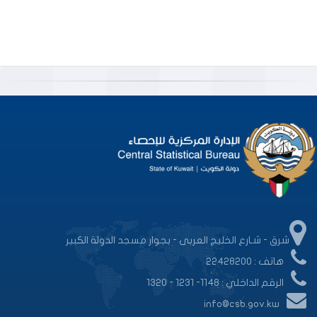
شرق - شـارع الخليج العربى - بجوار مسجد الدولة الكبير
هاتف : 22428200
الرقم الداخلي : 1148- 1231 - 1320
info@csb.gov.kw