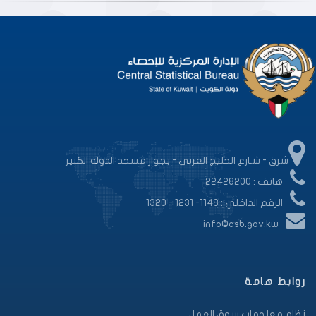
شرق - شـارع الخليج العربى - بجوار مسجد الدولة الكبير
هاتف : 22428200
الرقم الداخلي : 1148- 1231 - 1320
info@csb.gov.kw
روابط هامة
نظام معلومات سوق العمل