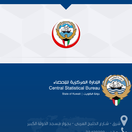
شرق - شـارع الخليج العربى - بجوار مسجد الدولة الكبير