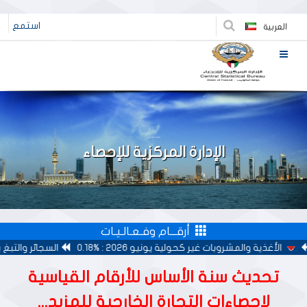
استمع
العربية
مرحبا بكم في
الإدارة المركزية للإحصاء
أرقـــام وفـعـالـيـات
ة والمشروبات غير كحولية يونيو 2026 : %0.18
السجائر والتبغ يونيو 2026 : %0.00
تحديث سنة الأساس للأرقام القياسية
لإحصاءات التجارة الخارجية للمزيد...